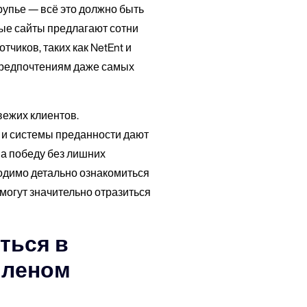
рупье — всё это должно быть
ые сайты предлагают сотни
чиков, таких как NetEnt и
 предпочтениям даже самых
ежих клиентов.
 и системы преданности дают
а победу без лишних
одимо детально ознакомиться
могут значительно отразиться
ться в
членом