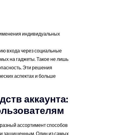
рименения индивидуальных
ию входа через социальные
ых на гаджеты. Такое не лишь
опасность. Эти решения
ческих аспектах и больше
ств аккаунта:
ользователям
бразный ассортимент способов
 и защищенным. Один из самых