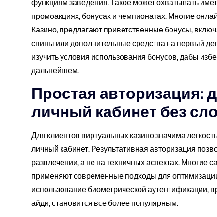
функциям заведения. Такое может охватывать иметь
промоакциях, бонусах и чемпионатах. Многие онлай
Казино, предлагают приветственные бонусы, вклю
спины или дополнительные средства на первый деп
изучить условия использования бонусов, дабы изб
дальнейшем.
Простая авторизация: д
личный кабинет без сл
Для клиентов виртуальных казино значима легкость
личный кабинет. Результативная авторизация позв
развлечении, а не на техничных аспектах. Многие сай
применяют современные подходы для оптимизации
использование биометрической аутентификации, в
айди, становится все более популярным.