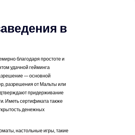
аведения в
емирно благодаря простоте и
том удачной гейминга
Разрешение — основной
ер, разрешения от Мальты или
одтверждают придерживание
и. Иметь сертификата также
открытость денежных
оматы, настольные игры, такие