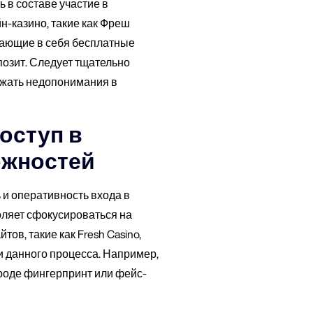
 в составе участие в
н-казино, такие как Фреш
чающие в себя бесплатные
озит. Следует тщательно
ежать недопонимания в
оступ в
ожностей
 и оперативность входа в
оляет сфокусироваться на
тов, такие как Fresh Casino,
 данного процесса. Например,
роде фингерпринт или фейс-