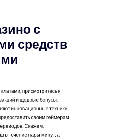
зино с
и средств
ыми
платами, присмотритесь к
закций и щедрые бонусы.
няют инновационные техники,
 предоставить своим геймерам
ереводов. Скажем,
ш в течение пары минут, а