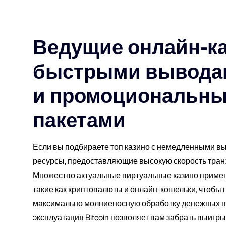
Ведущие онлайн-ка
быстрыми выводам
и промоциональн
пакетами
Если вы подбираете топ казино с немедленными вы
ресурсы, предоставляющие высокую скорость тран
Множество актуальные виртуальные казино приме
такие как криптовалюты и онлайн-кошельки, чтобы
максимально молниеносную обработку денежных п
эксплуатация Bitcoin позволяет вам забрать выигры