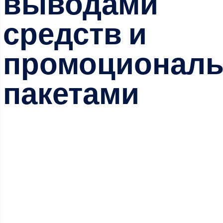
выводами
средств и
промоционал
пакетами