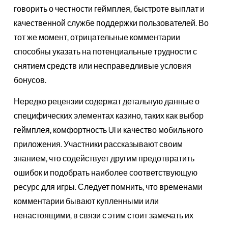
говорить о честности геймплея, быстроте выплат и
качественной службе поддержки пользователей. Во
тот же момент, отрицательные комментарии
способны указать на потенциальные трудности с
снятием средств или несправедливые условия
бонусов.
Нередко рецензии содержат детальную данные о
специфических элементах казино, таких как выбор
геймплея, комфортность UI и качество мобильного
приложения. Участники рассказывают своим
знанием, что содействует другим предотвратить
ошибок и подобрать наиболее соответствующую
ресурс для игры. Следует помнить, что временами
комментарии бывают купленными или
ненастоящими, в связи с этим стоит замечать их