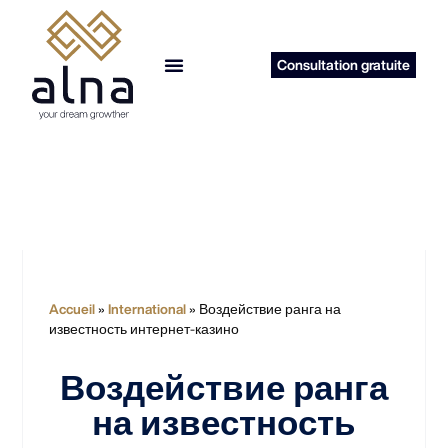
Consultation gratuite
reprise d’entreprise
Accueil
»
International
»
Воздействие ранга на
известность интернет-казино
Воздействие ранга
на известность