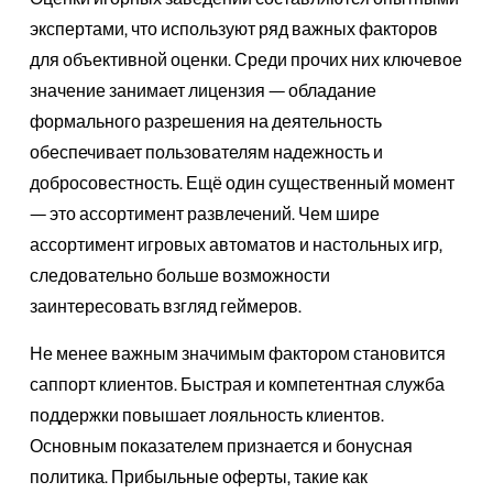
экспертами, что используют ряд важных факторов
для объективной оценки. Среди прочих них ключевое
значение занимает лицензия — обладание
формального разрешения на деятельность
обеспечивает пользователям надежность и
добросовестность. Ещё один существенный момент
— это ассортимент развлечений. Чем шире
ассортимент игровых автоматов и настольных игр,
следовательно больше возможности
заинтересовать взгляд геймеров.
Не менее важным значимым фактором становится
саппорт клиентов. Быстрая и компетентная служба
поддержки повышает лояльность клиентов.
Основным показателем признается и бонусная
политика. Прибыльные оферты, такие как