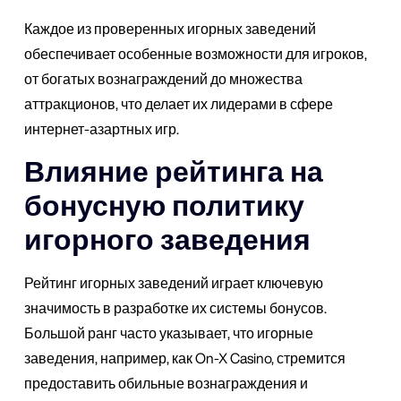
Каждое из проверенных игорных заведений
обеспечивает особенные возможности для игроков,
от богатых вознаграждений до множества
аттракционов, что делает их лидерами в сфере
интернет-азартных игр.
Влияние рейтинга на
бонусную политику
игорного заведения
Рейтинг игорных заведений играет ключевую
значимость в разработке их системы бонусов.
Большой ранг часто указывает, что игорные
заведения, например, как On-X Casino, стремится
предоставить обильные вознаграждения и