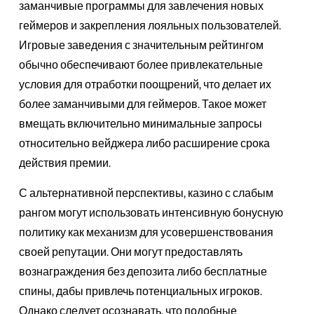
заманчивые программы для завлечения новых
геймеров и закрепления лояльных пользователей.
Игровые заведения с значительным рейтингом
обычно обеспечивают более привлекательные
условия для отработки поощрений, что делает их
более заманчивыми для геймеров. Такое может
вмещать включительно минимальные запросы
относительно вейджера либо расширение срока
действия премии.
С альтернативной перспективы, казино с слабым
рангом могут использовать интенсивную бонусную
политику как механизм для усовершенствования
своей репутации. Они могут предоставлять
вознаграждения без депозита либо бесплатные
спины, дабы привлечь потенциальных игроков.
Однако следует осознавать, что подобные