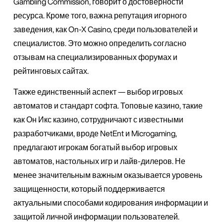
Gambling Commission, говорит о достоверности
ресурса. Кроме того, важна репутация игорного
заведения, как On-X Casino, среди пользователей и
специалистов. Это можно определить согласно
отзывам на специализированных форумах и
рейтинговых сайтах.
Также единственный аспект — выбор игровых
автоматов и стандарт софта. Топовые казино, такие
как Он Икс казино, сотрудничают с известными
разработчиками, вроде NetEnt и Microgaming,
предлагают игрокам богатый выбор игровых
автоматов, настольных игр и лайв-дилеров. Не
менее значительным важным оказывается уровень
защищенности, который поддерживается
актуальными способами кодирования информации и
защитой личной информации пользователей.