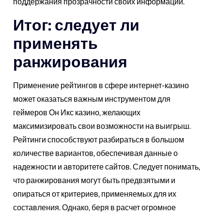
поддержания прозрачности своих информации.
Итог: следует ли
применять
ранжирования
Применение рейтингов в сфере интернет-казино
может оказаться важным инструментом для
геймеров Он Икс казино, желающих
максимизировать свои возможности на выигрыш.
Рейтинги способствуют разбираться в большом
количестве вариантов, обеспечивая данные о
надежности и авторитете сайтов. Следует понимать,
что ранжирования могут быть предвзятыми и
опираться от критериев, применяемых для их
составления. Однако, беря в расчет огромное