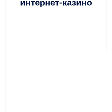
интернет-казино