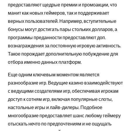
предоставляют щедрые премии и промоакции, что
манит как новых геймеров, так и поддерживает
верных пользователей. Например, вступительные
бонусы могут достигать пары стольких долларов, а
программы преданности предоставляют доп.
вознаграждения за постоянную игровую активность.
Такое порождает дополнительную побуждение для
отбора именно данных платформ.
Еще одним ключевым моментом является
разнообразие игр. Ведущие казино взаимодействуют
с ведущими создателями игр, обеспечивая игрокам
доступ к сотням игр, включая популярные слоты,
настольные игры и лайв-дилеры. Подобное
многообразие предоставляет шанс любому геймеру
отыскать нечто по предпочтениям и не ощущать