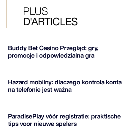
PLUS
D'ARTICLES
Buddy Bet Casino Przegląd: gry,
promocje i odpowiedzialna gra
Hazard mobilny: dlaczego kontrola konta
na telefonie jest ważna
ParadisePlay vóór registratie: praktische
tips voor nieuwe spelers