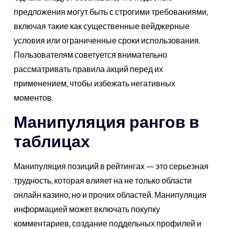
предложения могут быть с строгими требованиями,
включая такие как существенные вейджерные
условия или ограниченные сроки использования.
Пользователям советуется внимательно
рассматривать правила акций перед их
применением, чтобы избежать негативных
моментов.
Манипуляция рангов в
таблицах
Манипуляция позиций в рейтингах — это серьезная
трудность, которая влияет на не только области
онлайн казино, но и прочих областей. Манипуляция
информацией может включать покупку
комментариев, создание поддельных профилей и