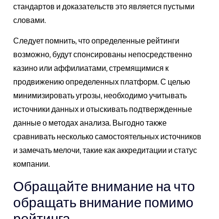
стандартов и доказательств это является пустыми
словами.
Следует помнить, что определенные рейтинги
возможно, будут спонсированы непосредственно
казино или аффилиатами, стремящимися к
продвижению определенных платформ. С целью
минимизировать угрозы, необходимо учитывать
источники данных и отыскивать подтвержденные
данные о методах анализа. Выгодно также
сравнивать несколько самостоятельных источников
и замечать мелочи, такие как аккредитации и статус
компании.
Обращайте внимание на что
обращать внимание помимо
рейтинга