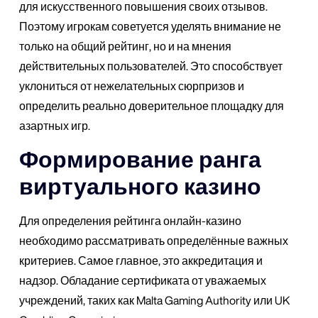
для искусственного повышения своих отзывов.
Поэтому игрокам советуется уделять внимание не
только на общий рейтинг, но и на мнения
действительных пользователей. Это способствует
уклониться от нежелательных сюрпризов и
определить реально доверительное площадку для
азартных игр.
Формирование ранга
виртуального казино
Для определения рейтинга онлайн-казино
необходимо рассматривать определённые важных
критериев. Самое главное, это аккредитация и
надзор. Обладание сертификата от уважаемых
учреждений, таких как Malta Gaming Authority или UK