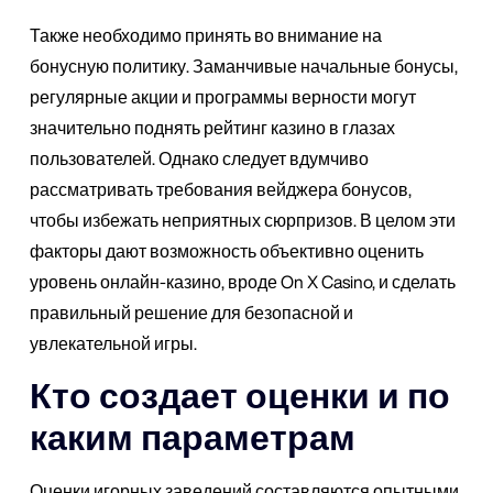
Также необходимо принять во внимание на
бонусную политику. Заманчивые начальные бонусы,
регулярные акции и программы верности могут
значительно поднять рейтинг казино в глазах
пользователей. Однако следует вдумчиво
рассматривать требования вейджера бонусов,
чтобы избежать неприятных сюрпризов. В целом эти
факторы дают возможность объективно оценить
уровень онлайн-казино, вроде On X Casino, и сделать
правильный решение для безопасной и
увлекательной игры.
Кто создает оценки и по
каким параметрам
Оценки игорных заведений составляются опытными