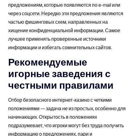
предложениям, которые появляются по e-mail или
через соцсети. Нередко эти предложения являются
частью фишинговых схем, направленных на
хищение конфиденциальной информации. Самое
лучшее применять проверенные источники
информации и избегать сомнительных сайтов.
Рекомендуемые
игорные заведения с
честными правилами
Отбор безопасного интернет-казино с четкими
положениями — задача не из простых, особенно для
начинающих. Открытость в положениях
подразумевает, что игроки могут без труда получить
информацию о предложениях, пари и