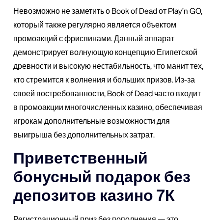
Невозможно не заметить о Book of Dead от Play’n GO,
который также регулярно является объектом
промоакций с фриспинами. Данный аппарат
демонстрирует волнующую концепцию Египетской
древности и высокую нестабильность, что манит тех,
кто стремится к волнения и больших призов. Из-за
своей востребованности, Book of Dead часто входит
в промоакции многочисленных казино, обеспечивая
игрокам дополнительные возможности для
выигрыша без дополнительных затрат.
Приветственный
бонусный подарок без
депозитов казино 7К
Регистрационный приз без пополнения — это