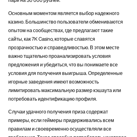
пари на 30 000 рублей.
Основным моментом является выбор надежного
казино. Большинство пользователи обмениваются
опытом на сообществах, где предлагают такие
сайты, как 7K Casino, которые славятся
прозрачностью и справедливостью. В этом месте
важно тщательно проанализировать условия
предложения и убедиться, что вы понимаете все
условия для получения выигрыша. Определенные
игорные заведения имеют возможность
лимитировать максимальную размер кэшаута или
потребовать идентификацию профиля.
Случаи удачного получения приза содержат
примеры, если геймеры придерживались всем
правилам и своевременно осуществляли все