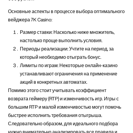
Основные аспекты в процессе выбора оптимального
вейджера 7K Casino:
Размер ставки: Насколько ниже множитель,
настолько проще выполнить условия.
Периоды реализации: Учтите на период, за
который необходимо отыграть бонус.
Лимиты по играм: Некоторые онлайн-казино
устанавливают ограничения на применение
акций в конкретных автоматах.
Помимо этого стоит учитывать коэффициент
возврата геймеру (RTP) и изменчивость игр. Игры с
большим RTP и малой изменчивостью могут помочь
быстрее исполнить требования отыгрыша.
Следовательно образом, для идеального подбора
нужно внимательно анализировать все правила и