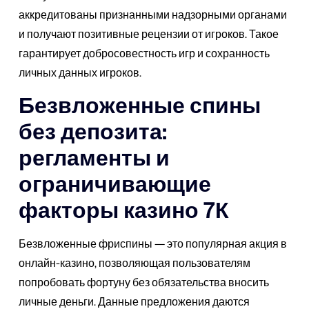
аккредитованы признанными надзорными органами
и получают позитивные рецензии от игроков. Такое
гарантирует добросовестность игр и сохранность
личных данных игроков.
Безвложенные спины
без депозита:
регламенты и
ограничивающие
факторы казино 7К
Безвложенные фриспины — это популярная акция в
онлайн-казино, позволяющая пользователям
попробовать фортуну без обязательства вносить
личные деньги. Данные предложения даются