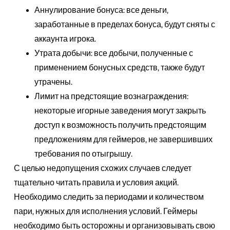
Аннулирование бонуса: все деньги,
заработанные в пределах бонуса, будут сняты с
аккаунта игрока.
Утрата добычи: все добычи, полученные с
применением бонусных средств, также будут
утрачены.
Лимит на предстоящие вознаграждения:
некоторые игорные заведения могут закрыть
доступ к возможность получить предстоящим
предложениям для геймеров, не завершивших
требования по отыгрышу.
С целью недопущения схожих случаев следует
тщательно читать правила и условия акций.
Необходимо следить за периодами и количеством
пари, нужных для исполнения условий. Геймеры
необходимо быть осторожны и организовывать свою