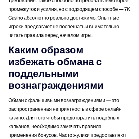
требования. Такое способно потребовать некоторое
промежуток и усилия, но с подходящем способе — 7K
Casino абсолютно реально достижимо. Опытные
игроки предлагают не поспешать и внимательно
читать правила перед началом игры.
Каким образом
избежать обмана с
поддельными
вознаграждениями
Обман с фальшивыми вознаграждениями — это
распространенная неприятность в сфере онлайн
казино. Для того чтобы предотвратить подобных
капканов, необходимо замечать правила
применения бонусов. Часто жулики предоставляют