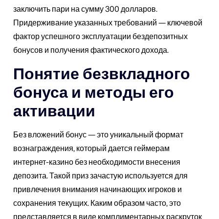
заключить пари на сумму 300 долларов.
Придерживание указанных требований — ключевой
фактор успешного эксплуатации бездепозитных
бонусов и получения фактического дохода.
Понятие безвкладного
бонуса и методы его
активации
Без вложений бонус — это уникальный формат
вознаграждения, который дается геймерам
интернет-казино без необходимости внесения
депозита. Такой приз зачастую используется для
привлечения внимания начинающих игроков и
сохранения текущих. Каким образом часто, это
представляется в виде комплиментарных раскруток