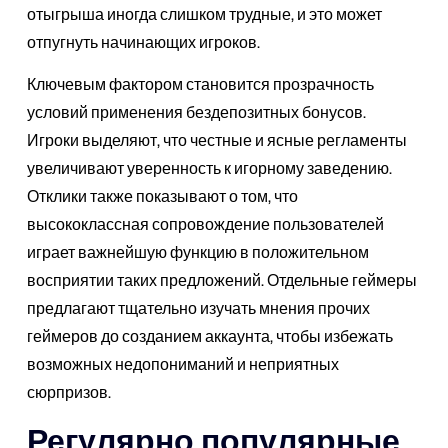
отыгрыша иногда слишком трудные, и это может
отпугнуть начинающих игроков.
Ключевым фактором становится прозрачность
условий применения бездепозитных бонусов.
Игроки выделяют, что честные и ясные регламенты
увеличивают уверенность к игорному заведению.
Отклики также показывают о том, что
высококлассная сопровождение пользователей
играет важнейшую функцию в положительном
восприятии таких предложений. Отдельные геймеры
предлагают тщательно изучать мнения прочих
геймеров до созданием аккаунта, чтобы избежать
возможных недопониманий и неприятных
сюрпризов.
Регулярно популярные