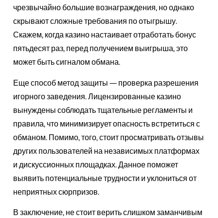
чрезвычайно большие вознаграждения, но однако
скрывают сложные требования по отыгрышу.
Скажем, когда казино настаивает отработать бонус
пятьдесят раз, перед получением выигрыша, это
может быть сигналом обмана.
Еще способ метод защиты — проверка разрешения
игорного заведения. Лицензированные казино
вынуждены соблюдать тщательные регламенты и
правила, что минимизирует опасность встретиться с
обманом. Помимо, того, стоит просматривать отзывы
других пользователей на независимых платформах
и дискуссионных площадках. Данное поможет
выявить потенциальные трудности и уклониться от
неприятных сюрпризов.
В заключение, не стоит верить слишком заманчивым