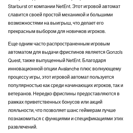
Starburst от компании NetEnt. Этот игровой автомат
славится своей простой механикой и большими
возможностями на выигрыш, что делает его
прекрасным выбором для новичков игроков.
Еще одним часто распространенным игровым
автоматом для выдачи фриспинов является Gonzo’s
Quest, также выпущенный NetEnt. Благодаря
инновационной опции Avalanche плюс волнующему
процессу игры, этот игровой автомат пользуется
популярностью как среди начинающих игроков, так и
ветеранов. Нередко фриспины предоставляются в
рамках приветственных бонусов или акций
лояльности, что позволяет шанс геймерам лучше
познакомиться с функциями и спецификациями этих
развлечений.