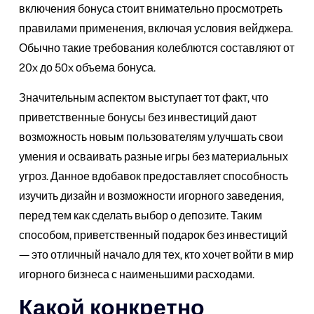
включения бонуса стоит внимательно просмотреть
правилами применения, включая условия вейджера.
Обычно такие требования колеблются составляют от
20x до 50x объема бонуса.
Значительным аспектом выступает тот факт, что
приветственные бонусы без инвестиций дают
возможность новым пользователям улучшать свои
умения и осваивать разные игры без материальных
угроз. Данное вдобавок предоставляет способность
изучить дизайн и возможности игорного заведения,
перед тем как сделать выбор о депозите. Таким
способом, приветственный подарок без инвестиций
— это отличный начало для тех, кто хочет войти в мир
игорного бизнеса с наименьшими расходами.
Какой конкретно