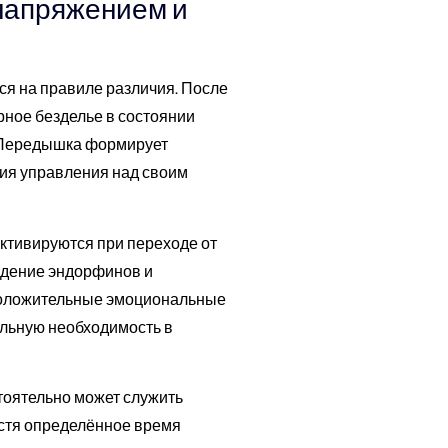
напряжением и
я на правиле различия. После
ное безделье в состоянии
. Передышка формирует
ия управления над своим
активируются при переходе от
дение эндорфинов и
оложительные эмоциональные
ильную необходимость в
тоятельно может служить
устя определённое время