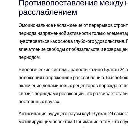
Противопоставление между 
расслаблением
Эмоциональное наслаждение от перерывов строитс
периода напряженной активности только элементар
чувствоваться как основа глубокого удовольствия
впечатление свободы от обязательств и возвращен
периодом.
Биологические системы радости казино Вулкан 24 
положения напряжения к расслаблению. Высвобож
включение допаминовых рецепторов порождают п
связи с периодами релаксации, что развивает стаб
постоянных паузах.
Антисипация будущего паузы клуб Вулкан 24 самос
мотивирующим аспектом. Понимание о том, что сп