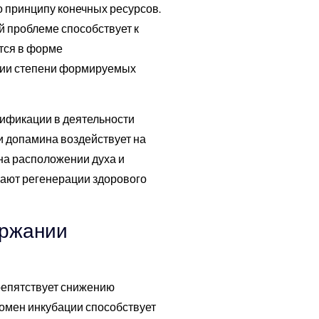
 принципу конечных ресурсов.
 проблеме способствует к
тся в форме
ции степени формируемых
дификации в деятельности
 допамина воздействует на
на расположении духа и
гают регенерации здорового
ержании
репятствует снижению
номен инкубации способствует