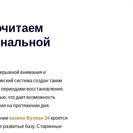
очитаем
ональной
рерывной внимания и
еский система создан таким
 периодами восстановления.
ю, что дает возможность
я на протяжении дня.
ении
казино Вулкан 24
кроется
е развитые базу. Старинные