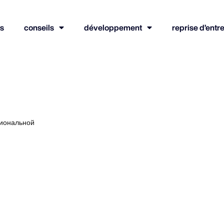
s
conseils
développement
reprise d’entr
сиональной