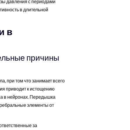
зы давления с периодами
тивность в длительной
и в
ельные причины
а, при том что занимает всего
ия приводит к истощению
ма в нейронах. Передышка
еребральные элементы от
ответственные за