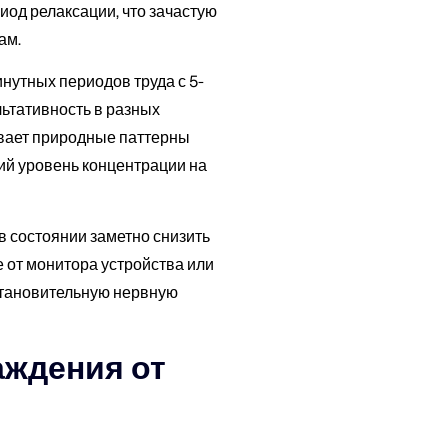
иод релаксации, что зачастую
ам.
нутных периодов труда с 5-
ьтативность в разных
вает природные паттерны
ий уровень концентрации на
 состоянии заметно снизить
 от монитора устройства или
становительную нервную
аждения от