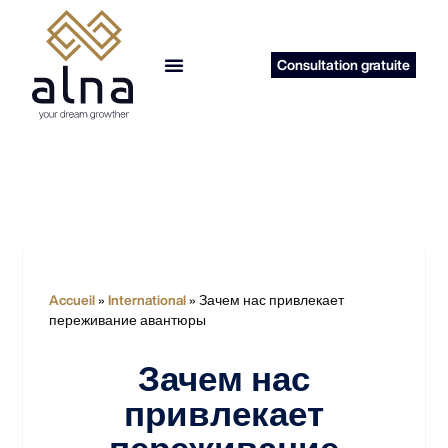
Consultation gratuite
reprise d’entreprise
Accueil
»
International
»
Зачем нас привлекает
переживание авантюры
Зачем нас
привлекает
переживание